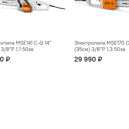
опила MSE141 С-Q 14"
Электропила MSE170 С
 3/8"P 1,1 50зв
(35см) 3/8"P 1,3 50зв
90 ₽
29 990 ₽