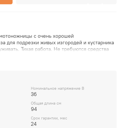
 мотоножницы с очень хорошей
за для подрезки живых изгородей и кустарника
уживать. Тихая работа. Не требуются средства
Нож для двустороннего реза. Инновационная
мой формы для большего захвата веток ножом.
щение
Номинальное напряжение В
36
Общая длина см
HL AkkuSystem COMPACT настолько тихие, что
94
ьных средств защиты слуха.
Срок гарантии, мес
24