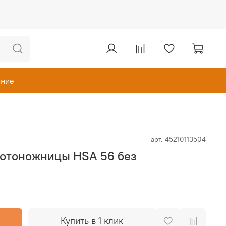
ание
арт.
45210113504
отоножницы HSA 56 без
Купить в 1 клик