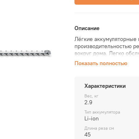
Описание
Лёгкие аккумуляторные
производительностью ре
вокруг дома. Легко обсл
защиты органов слуха. 
Показать полностью
геометрия ножа обтекае
Серийное осна
Характеристики
Вес, кг
2.9
Тихая работа
Тип аккумулятора
Агрегаты серии STI
Li-ion
не требуют специал
Длина реза см
45