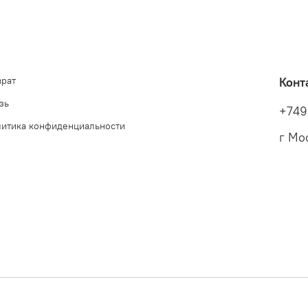
врат
Конт
зь
+749
литика конфиденциальности
г Мо