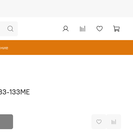
ание
 33-133MЕ