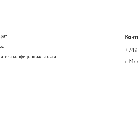
врат
Конт
зь
+749
литика конфиденциальности
г Мо