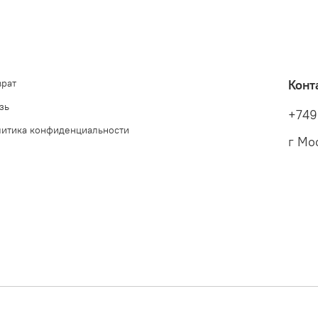
врат
Конт
зь
+749
литика конфиденциальности
г Мо