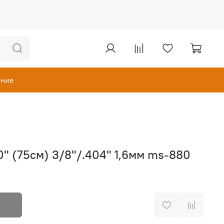
ание
" (75см) 3/8"/.404" 1,6мм ms-880