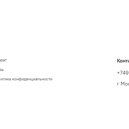
врат
Конт
зь
+749
литика конфиденциальности
г Мо