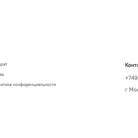
врат
Конт
зь
+749
литика конфиденциальности
г Мо