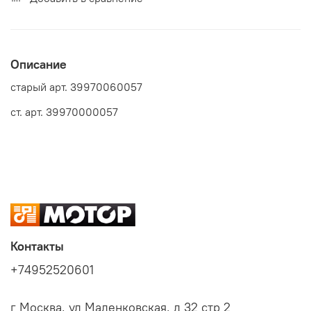
Описание
старый арт. 39970060057
ст. арт. 39970000057
Контакты
+74952520601
г Москва, ул Маленковская, д 32 стр 2